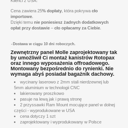
Klienci z USA:
Cena zawiera 25
% dopłaty
, która pokrywa
cło
importowe
.
Dzięki temu
nie poniesiesz żadnych dodatkowych
opłat przy dostawie
–
cło opłacamy za Ciebie
.
Dostawa w ciągu 10 dni roboczych.
Zewnętrzny panel Molle zaprojektowany tak
by umożliwił Ci montaż kanistrów Rotopax
oraz innego wyposażenia offroadowego.
Montowany bezpośrednio do rynienki. Nie
wymaga abyś posiadał bagażnik dachowy.
wycinany laserowo z 2mm stali nierdzewnej lub
5mm aluminium w technologii CNC
lakierowany proszkowo
pasuje na lewą jak i prawą stronę
2 przyssawki Ram Mount mocujące panel w dolnej
części - wyprodukowane w USA
cena dotyczy 1 szt
zaprojektowany i wyprodukowany w Polsce