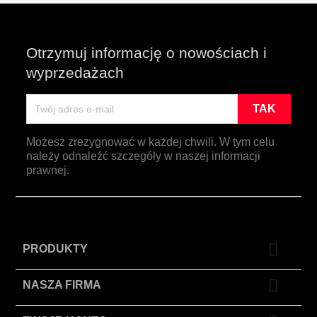
Otrzymuj informację o nowościach i
wyprzedażach
Możesz zrezygnować w każdej chwili. W tym celu
należy odnaleźć szczegóły w naszej informacji
prawnej.

PRODUKTY

NASZA FIRMA