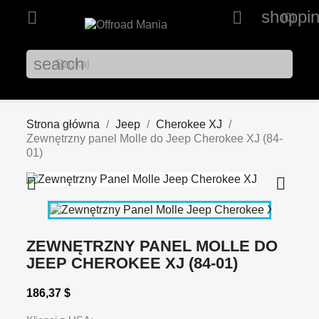
shoppin


(0)
search
Strona główna
Jeep
Cherokee XJ
Zewnętrzny panel Molle do Jeep Cherokee XJ (84-
01)


ZEWNĘTRZNY PANEL MOLLE DO
JEEP CHEROKEE XJ (84-01)
186,37 $