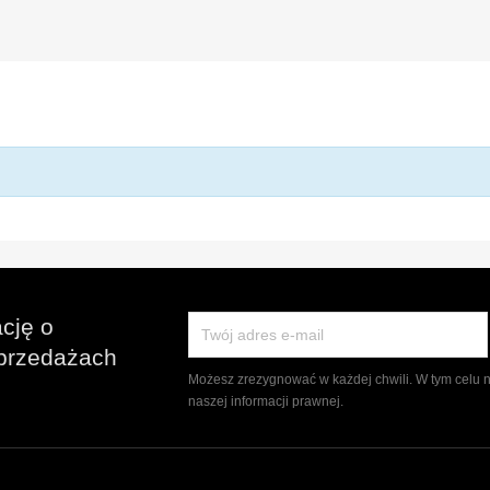
cję o
przedażach
Możesz zrezygnować w każdej chwili. W tym celu 
naszej informacji prawnej.