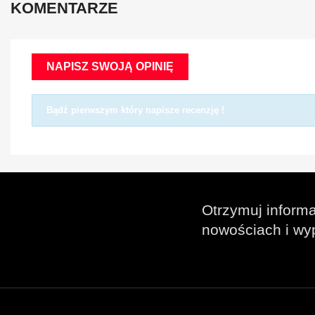
KOMENTARZE
NAPISZ SWOJĄ OPINIĘ
Bądź pierwszym który napisze recenzję !
Otrzymuj informa
nowościach i wy