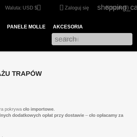
shopping_ca


Koszyk
(0)
Waluta:
USD $
Zaloguj się
PANELE MOLLE
AKCESORIA
search
AŻU TRAPÓW
óra pokrywa
cło importowe
.
dnych dodatkowych opłat przy dostawie
–
cło opłacamy za