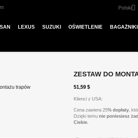

om
Polski
SSAN
LEXUS
SUZUKI
OŚWIETLENIE
BAGAŻNIKI
ZESTAW DO MONT
51,59 $
Klienci z USA:
Cena zawiera 25
% dopłaty
, kt
Dzięki temu
nie poniesiesz ża
Ciebie
.