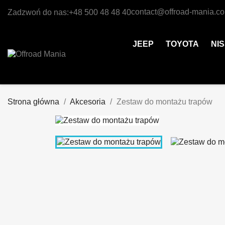
contact@offroad-mania.c
Zadzwoń do nas:
+48 500 48 48 40
JEEP
TOYOTA
NI
Strona główna
Akcesoria
Zestaw do montażu trapów