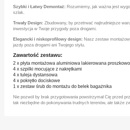
Szybki i Łatwy Demontaż:
Rozumiemy, jak ważna jest wygod
szlak.
Trwały Design:
Zbudowany, by przetrwać najtrudniejsze waru
inwestycja w Twoje przygody poza drogami.
Elegancki i niskoprofilowy design:
Nasz zestaw montażowy z
jazdy poza drogami ani Twojego stylu.
Zawartość zestawu:
2 x płyta montażowa aluminiowa lakierowana proszkowo.
4 x szpilki mocujące z nakrętkami
4 x tuleja dystansowa
4 x pokrętło dociskowe
1 x zestaw śrub do montażu do belek bagażnika
Nie pozwól by brak przygotowania powstrzymał Cię przed p
tak niezbędne do pokonywania trudnych terenów, ale także 